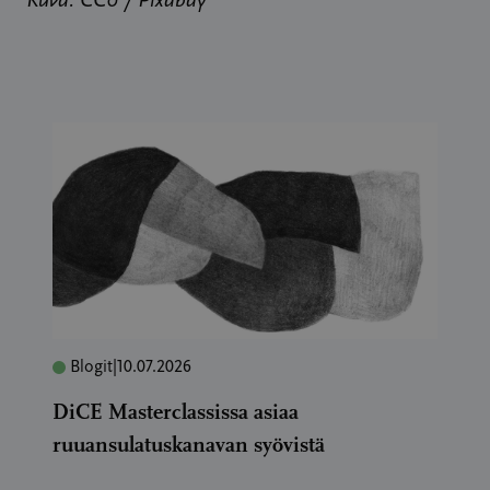
Kuva: CC0 / Pixabay
Blogit
|
10.07.2026
DiCE Masterclassissa asiaa
ruuansulatuskanavan syövistä