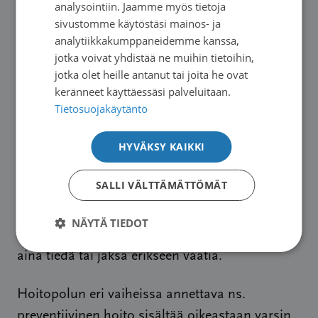
pitää. Se antaa inhimilliselle hoitopolulle
analysointiin. Jaamme myös tietoja
sivustomme käytöstäsi mainos- ja
tukevan pohjan. Ammattilaisten tarjoamaan
analytiikkakumppaneidemme kanssa,
apuun myös luotetaan.
jotka voivat yhdistää ne muihin tietoihin,
jotka olet heille antanut tai joita he ovat
Hoidon alkuvaiheessa useimmat meistä
keränneet käyttäessäsi palveluitaan.
potilaista ovat haavoittuvia. Kädestä pitäen
Tietosuojakäytäntö
saatua apua ja tukea arvostetaan. Myöhemmin
HYVÄKSY KAIKKI
avun tarve laajenee psykologisiin, sosiaalisiin ja
jopa taloudellisiin asioihin. Sitä tarvitsisivat
SALLI VÄLTTÄMÄTTÖMÄT
myös potilaan läheiset. Tällainen räätälöity
asiantuntija-apu pitäisi saada kattavasti
NÄYTÄ TIEDOT
hoitosuunnitelmaan. Me potilaat emme sitä
aina tiedä tai jaksa erikseen vaatia.
Hoitopolun eri vaiheissa annettava ns.
preventiivinen hoito sisältää oikeastaan varsin