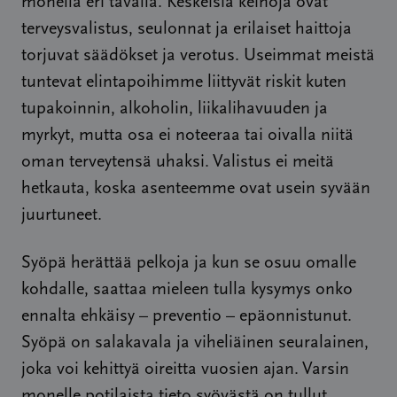
monella eri tavalla. Keskeisiä keinoja ovat
terveysvalistus, seulonnat ja erilaiset haittoja
torjuvat säädökset ja verotus. Useimmat meistä
tuntevat elintapoihimme liittyvät riskit kuten
tupakoinnin, alkoholin, liikalihavuuden ja
myrkyt, mutta osa ei noteeraa tai oivalla niitä
oman terveytensä uhaksi. Valistus ei meitä
hetkauta, koska asenteemme ovat usein syvään
juurtuneet.
Syöpä herättää pelkoja ja kun se osuu omalle
kohdalle, saattaa mieleen tulla kysymys onko
ennalta ehkäisy – preventio – epäonnistunut.
Syöpä on salakavala ja viheliäinen seuralainen,
joka voi kehittyä oireitta vuosien ajan. Varsin
monelle potilaista tieto syövästä on tullut