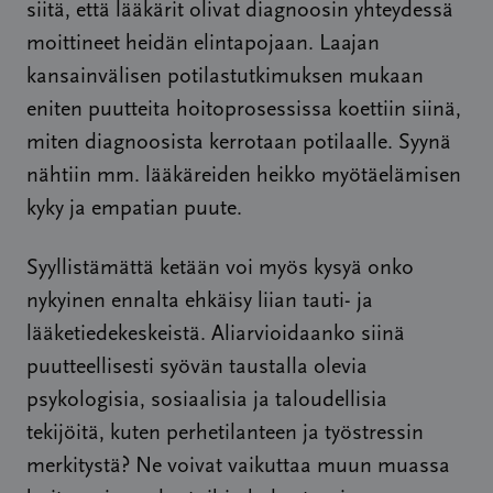
siitä, että lääkärit olivat diagnoosin yhteydessä
moittineet heidän elintapojaan. Laajan
kansainvälisen potilastutkimuksen mukaan
eniten puutteita hoitoprosessissa koettiin siinä,
miten diagnoosista kerrotaan potilaalle. Syynä
nähtiin mm. lääkäreiden heikko myötäelämisen
kyky ja empatian puute.
Syyllistämättä ketään voi myös kysyä onko
nykyinen ennalta ehkäisy liian tauti- ja
lääketiedekeskeistä. Aliarvioidaanko siinä
puutteellisesti syövän taustalla olevia
psykologisia, sosiaalisia ja taloudellisia
tekijöitä, kuten perhetilanteen ja työstressin
merkitystä? Ne voivat vaikuttaa muun muassa