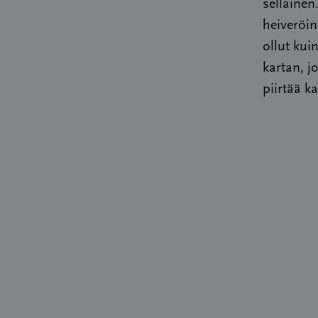
sellainen
heiveröi
ollut kui
kartan, j
piirtää ka