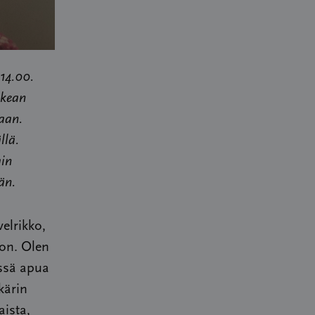
14.00.
ikean
aan.
llä.
ain
än.
elrikko,
jon. Olen
ässä apua
kärin
aista,