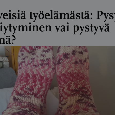
veisiä työelämästä: Pys
viytyminen vai pystyvä
mä?