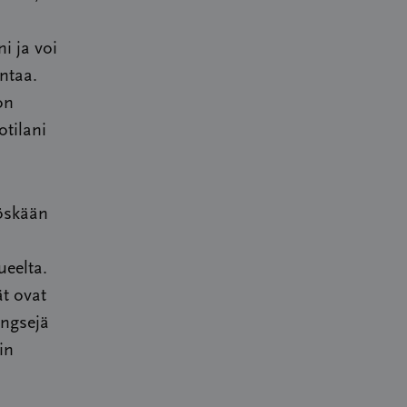
i ja voi
ntaa.
on
otilani
yöskään
eelta.
ät ovat
ingsejä
in