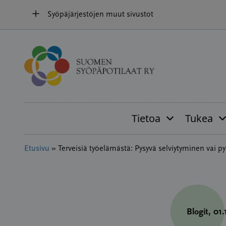
Hyppää
Syöpäjärjestöjen muut sivustot
sisältöön
Tietoa
Tukea
Etusivu
»
Terveisiä työelämästä: Pysyvä selviytyminen vai p
Blogit
, 01.