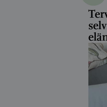
Ter
sel
elä