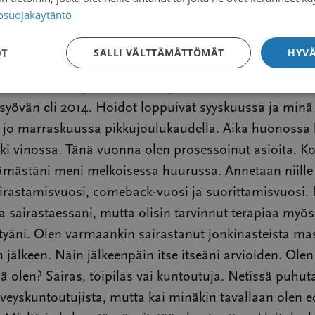
le on nauraa, kun muutakaan ei voi!
tosuojakäytäntö
nd up -koomikko ja nauratan ihmisiä työkseni kertoma
OT
SALLI VÄLTTÄMÄTTÖMÄT
HYVÄ
yövästä, keski-ikäisyydestä, vanhasta äidistäni ja
ammaisesta veljestä. Palasin työelämään samana vuo
 syövän eli 2014. Hoidot loppuivat syyskuussa ja minä
in jo marraskuussa pikkujoulukaudella. Aika huonossa
ki vinossa. Tänä vuonna olen prosessoinut asioita. K
ämästäni meni melkoisessa huurussa. Annetaan niille
irastamisvuosi, comeback-vuosi ja suorittamisvuosi. 
a sairastaessani, mutta olisin tarvinnut terapiaa myös
tyäni. Olen varmaankin sairastanut jonkinasteista m
 jälkeen. Näin jälkeenpäin itse itseäni arvioiden. Olen
 olen? Sairas, toipilas vai kuntoutuja. Netissä puhut
veyskuntoutujista, mutta kai minäkin tavallaan olen e