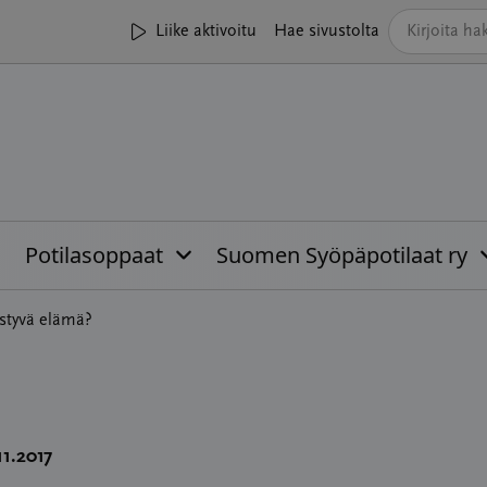
Liike aktivoitu
Hae sivustolta
Potilasoppaat
Suomen Syöpäpotilaat ry
ystyvä elämä?
11.2017