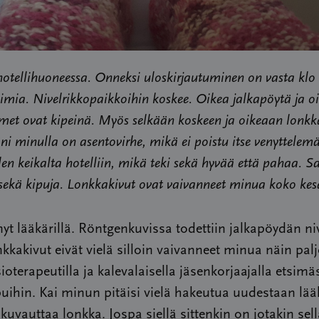
tellihuoneessa. Onneksi uloskirjautuminen on vasta klo 
imia. Nivelrikkopaikkoihin koskee. Oikea jalkapöytä ja o
met ovat kipeinä. Myös selkään koskeen ja oikeaan lonkk
ni minulla on asentovirhe, mikä ei poistu itse venyttelemä
len keikalta hotelliin, mikä teki sekä hyvää että pahaa. S
 sekä kipuja. Lonkkakivut ovat vaivanneet minua koko kes
yt lääkärillä. Röntgenkuvissa todettiin jalkapöydän niv
kkakivut eivät vielä silloin vaivanneet minua näin pal
sioterapeutilla ja kalevalaisella jäsenkorjaajalla etsim
uihin. Kai minun pitäisi vielä hakeutua uudestaan lää
 kuvauttaa lonkka. Jospa siellä sittenkin on jotakin sell