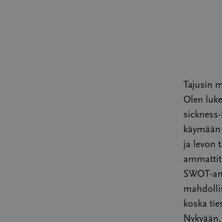
Tajusin m
Olen luke
sickness-
käymään t
ja levon 
ammattitu
SWOT-anal
mahdollis
koska tie
Nykyään, 