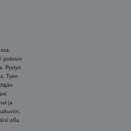
ossa.
ni putosin
s. Pystyn
la. Työn
ttäjän
äni
hat ja
akuviin,
isi olla.