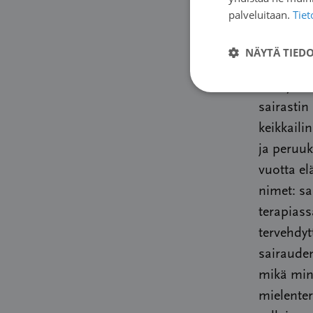
ongelmil
palveluitaan.
Tie
Olen sta
NÄYTÄ TIED
juttuja s
kehitysv
sairastin
keikkail
ja peruuk
vuotta el
nimet: sa
terapiass
tervehdyt
sairauden
mikä minä
mielenter