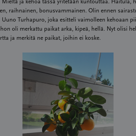
. Mieltä ja kehoa tässä yritetään kuntouttaa. Haitula, 
nen, raihnainen, bonusvammainen. Olin ennen sairast
n Uuno Turhapuro, joka esitteli vaimolleen kehoaan pi
ohon oli merkattu paikat arka, kipeä, hellä. Nyt olisi 
rtta ja merkitä ne paikat, joihin ei koske.