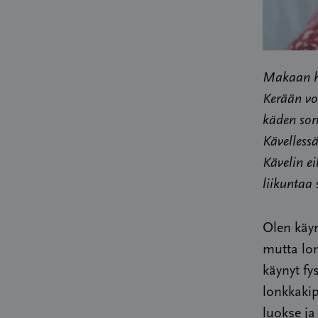
Makaan ho
Kerään vo
käden sor
Kävellessä
Kävelin ei
liikuntaa
Olen käyn
mutta lon
käynyt fy
lonkkakip
luokse ja