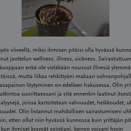
yös viiveellä, miksi ihmisen pitäisi olla hyvässä kunn
nut jaottelun wellness, illness, sickness. Sairastuttua
kuoppaan enkä ole vieläkään noussut illnesiä ylemmä
öissä, mutta liikaa rehkittyäni makaan sohvanpohjal
tasapainon löytyminen on edelleen hakusessa. Olin yri
tkintoa suorittaessani ja sitä ennenkin laatinut itsest
yysejä, joissa kartoitetaan vahvuudet, heikkoudet, u
uudet. Olin listannut mahdollisen sairastumiseni uhk
sin, etten ollut niin hyvässä kunnossa kuin yrittäjän pitä
kun ihmiset kysyvät vointiani, kerron voivani hyvin