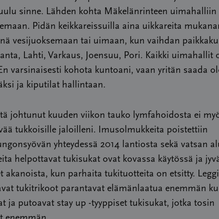
kuulu sinne. Lähden kohta Mäkelänrinteen uimahalliin
emaan. Pidän keikkareissuilla aina uikkareita mukanan
nä vesijuoksemaan tai uimaan, kun vaihdan paikkaku
nta, Lahti, Varkaus, Joensuu, Pori. Kaikki uimahallit 
 En varsinaisesti kohota kuntoani, vaan yritän saada ol
ksi ja kiputilat hallintaan.
stä johtunut kuuden viikon tauko lymfahoidosta ei m
vää tukkoisille jaloilleni. Imusolmukkeita poistettiin
ngonsyövän yhteydessä 2014 lantiosta sekä vatsan alu
ita helpottavat tukisukat ovat kovassa käytössä ja jyv
t akanoista, kun parhaita tukituotteita on etsitty. Legg
avat tukitrikoot parantavat elämänlaatua enemmän ku
at ja putoavat stay up -tyyppiset tukisukat, jotka tosin
at enemmän.