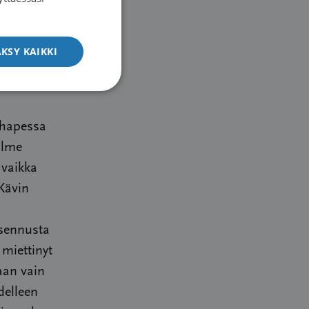
ENGLISH
lla
KSY KAIKKI
nna, kun
 hapessa
olme
 vaikka
Kävin
asennusta
 miettinyt
aan vain
delleen