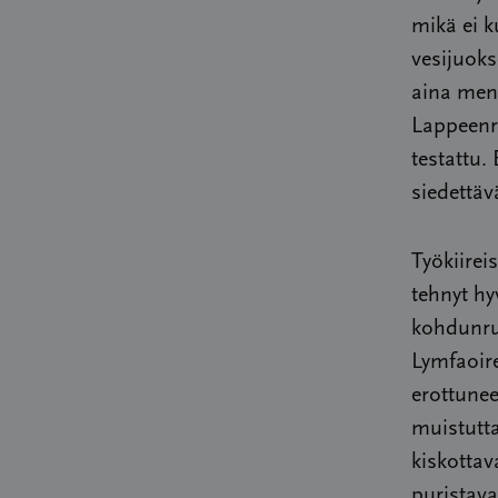
mikä ei 
vesijuoks
aina men
Lappeenra
testattu.
siedettävä
Työkiirei
tehnyt hy
kohdunru
Lymfaoire
erottunee
muistutt
kiskottav
puristav