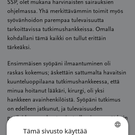
SSP, olet mukana harvinaisten sairauksien
ohjelmassa. Yhä merkittävämmin toimit myös
syövänhoidon parempaa tulevaisuutta
tarkoittavissa tutkimushankkeissa. Omalla
kohdallani tämä kaikki on tullut erittäin
tärkeäksi.
Ensimmäisen syöpäni ilmaantuminen oli
raskas kokemus; äskettäin sattumalta havaitsin
kuunteluoppilaana tutkimushankkeessa, että
minua hoitanut lääkäri, kirurgi, oli yksi
hankkeen avainhenkilöistä. Syöpäni tutkimus
on edelleen jatkunut, ja tulevaisuuden
potilaiden ongelmat voivat olla pienemmät kuin
minulla.
Tämä sivusto käyttää