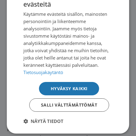
evästeitä
FINNISH
Toinen syöpäni on – SSP:n tuella – johdattanut
Käytämme evästeitä sisällön, mainosten
SWEDISH
minut harvinaissairauksien hoidon
personointiin ja liikenteemme
ENGLISH
potilasryhmään. Tulevaisuuden potilaat eivät
analysointiin. Jaamme myös tietoja
toivottavasti joudu odottamaan diagnoosia
sivustomme käytöstäsi mainos- ja
analytiikkakumppaneidemme kanssa,
liian pitkään.
jotka voivat yhdistää ne muihin tietoihin,
jotka olet heille antanut tai joita he ovat
Kiitos, SSP!
keränneet käyttäessäsi palveluitaan.
Tietosuojakäytäntö
Onnea alkavalle 50-vuotistaipaleelle! Toivon,
HYVÄKSY KAIKKI
että pidät nykyisen linjasi: erilaisuus ja
moninaisuus on Sinulle rikkaus, sallit
SALLI VÄLTTÄMÄTTÖMÄT
osallistumista kaikilla tyyleillä, arvostat
potilasta, jaksat muistaa tämän päivän
NÄYTÄ TIEDOT
harvinaista ja olla aktiivisesti rakentamassa