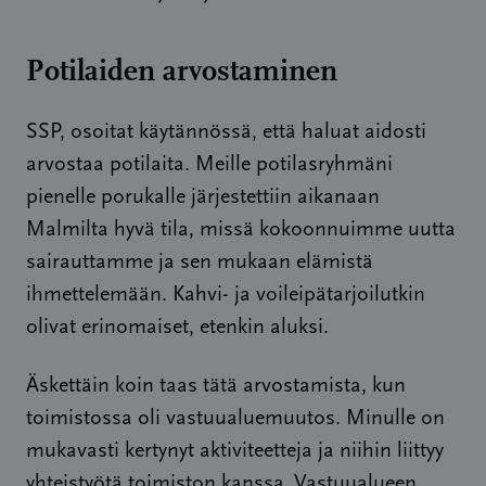
Potilaiden arvostaminen
SSP, osoitat käytännössä, että haluat aidosti
arvostaa potilaita. Meille potilasryhmäni
pienelle porukalle järjestettiin aikanaan
Malmilta hyvä tila, missä kokoonnuimme uutta
sairauttamme ja sen mukaan elämistä
ihmettelemään. Kahvi- ja voileipätarjoilutkin
olivat erinomaiset, etenkin aluksi.
Äskettäin koin taas tätä arvostamista, kun
toimistossa oli vastuualuemuutos. Minulle on
mukavasti kertynyt aktiviteetteja ja niihin liittyy
yhteistyötä toimiston kanssa. Vastuualueen