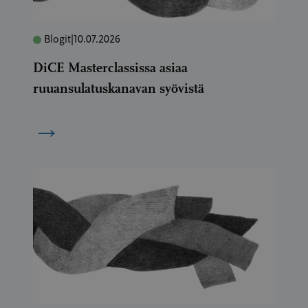
Blogit
|
10.07.2026
DiCE Masterclassissa asiaa
ruuansulatuskanavan syövistä
→