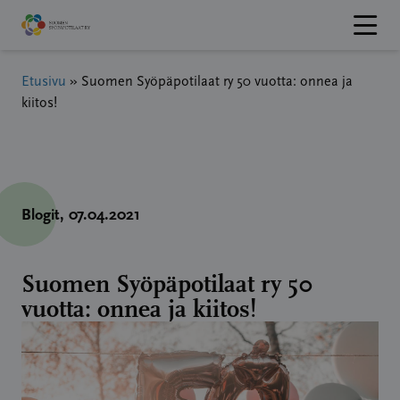
Hyppää
sisältöön
Etusivu
»
Suomen Syöpäpotilaat ry 50 vuotta: onnea ja
kiitos!
Blogit
, 07.04.2021
Suomen Syöpäpotilaat ry 50
vuotta: onnea ja kiitos!