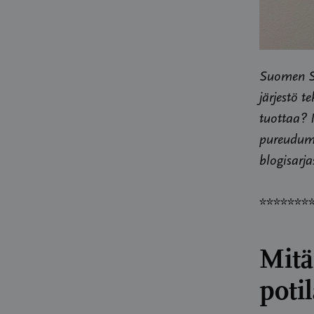
Suomen Sy
järjestö t
tuottaa? 
pureudumm
blogisarja
*******
Mitä
poti