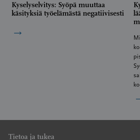
Kyselyselvitys: Syöpä muuttaa
Ky
käsityksiä työelämästä negatiivisesti
lä
m
→
Mi
ko
pi
Sy
sa
ko
Tietoa ja tukea