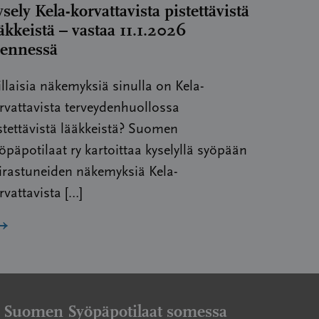
sely Kela-korvattavista pistettävistä
äkkeistä – vastaa 11.1.2026
ennessä
llaisia näkemyksiä sinulla on Kela-
rvattavista terveydenhuollossa
stettävistä lääkkeistä? Suomen
öpäpotilaat ry kartoittaa kyselyllä syöpään
irastuneiden näkemyksiä Kela-
rvattavista […]
→
Suomen Syöpäpotilaat somessa