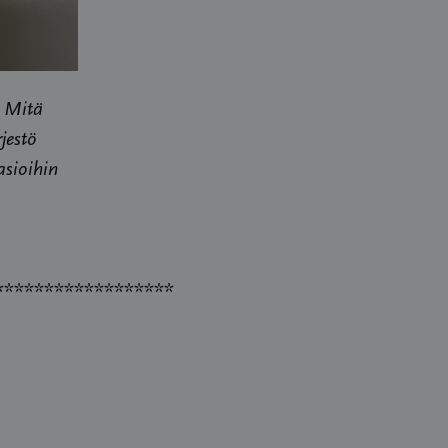
. Mitä
jestö
asioihin
******************