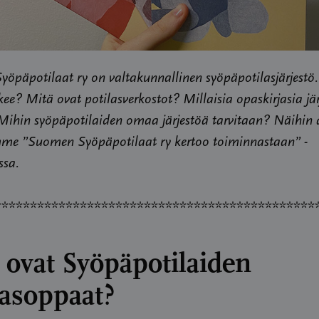
öpäpotilaat ry on valtakunnallinen syöpäpotilasjärjestö
ekee? Mitä ovat potilasverkostot? Millaisia opaskirjasia jär
Mihin syöpäpotilaiden omaa järjestöä tarvitaan? Näihin 
e ”Suomen Syöpäpotilaat ry kertoo toiminnastaan” -
ssa.
*********************************************
 ovat Syöpäpotilaiden
lasoppaat?