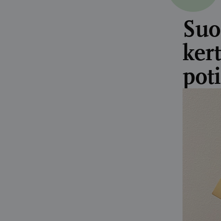
Suo
ker
pot