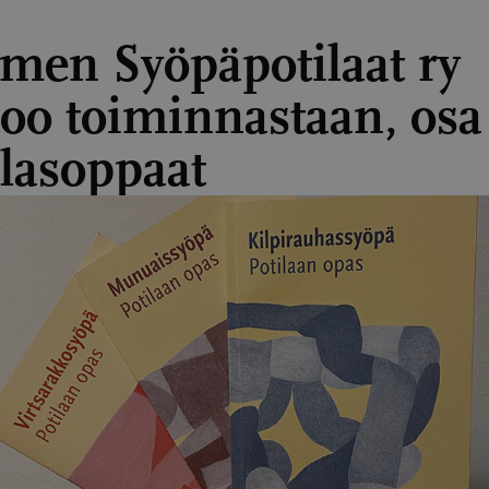
men Syöpäpotilaat ry
too toiminnastaan, osa 
ilasoppaat