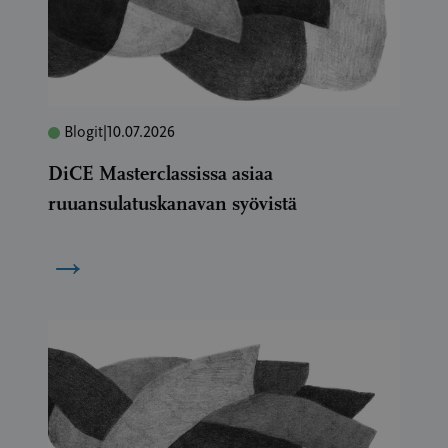
Blogit
|
10.07.2026
DiCE Masterclassissa asiaa
ruuansulatuskanavan syövistä
→