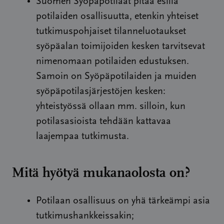
Suomen Syöpäpotilaat pitää esillä
potilaiden osallisuutta, etenkin yhteiset
tutkimuspohjaiset tilanneluotaukset
syöpäalan toimijoiden kesken tarvitsevat
nimenomaan potilaiden edustuksen.
Samoin on Syöpäpotilaiden ja muiden
syöpäpotilasjärjestöjen kesken:
yhteistyössä ollaan mm. silloin, kun
potilasasioista tehdään kattavaa
laajempaa tutkimusta.
Mitä hyötyä mukanaolosta on?
Potilaan osallisuus on yhä tärkeämpi asia
tutkimushankkeissakin;