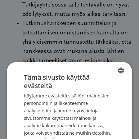
Tutkijayhteisössä tälle tehtävälle on hyvät
edellytykset, mutta myös aikaa tarvitaan.
Tutkimushankkeiden suunnittelun ja
toteuttamisen onnistumisen kannalta on
yhä yleisemmin tunnustettu tärkeäksi, että
hankkeessa ovat mukana alusta lähtien
kaikki tarpeelliset tahot, esimerkiksi
tutkijat, potilaat, lääkärit,
Tämä sivusto käyttää
yhteiskunta/rahoittaja.
evästeitä
FINNISH
Syöpäpotilaiden mukanaolo
Käytämme evästeitä sisällön, mainosten
SWEDISH
mahdollisimman monessa julkisuuteen
personointiin ja liikenteemme
tulevassa tutkimushankkeessa on hyväksi
ENGLISH
analysointiin. Jaamme myös tietoja
yhteiselle asiallemme: ollaan
sivustomme käytöstäsi mainos- ja
analytiikkakumppaneidemme kanssa,
hankkimassa myönteistä näkyvyyttä työlle,
jotka voivat yhdistää ne muihin tietoihin,
jolla valmistellaan tulevaisuuden