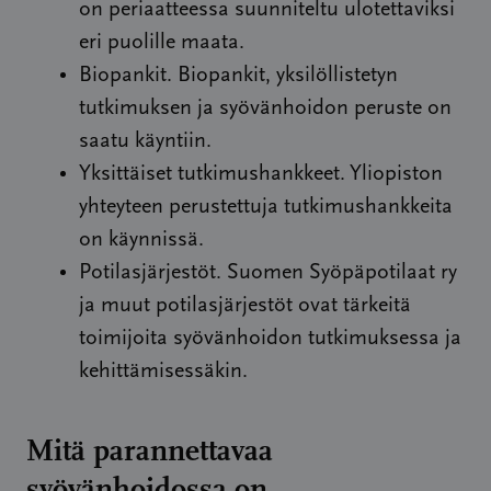
on periaatteessa suunniteltu ulotettaviksi
eri puolille maata.
Biopankit. Biopankit, yksilöllistetyn
tutkimuksen ja syövänhoidon peruste on
saatu käyntiin.
Yksittäiset tutkimushankkeet. Yliopiston
yhteyteen perustettuja tutkimushankkeita
on käynnissä.
Potilasjärjestöt. Suomen Syöpäpotilaat ry
ja muut potilasjärjestöt ovat tärkeitä
toimijoita syövänhoidon tutkimuksessa ja
kehittämisessäkin.
Mitä parannettavaa
syövänhoidossa on