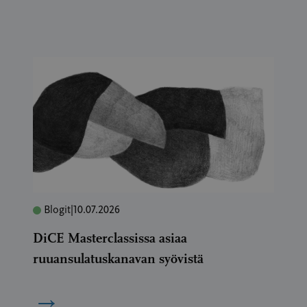
Blogit
|
10.07.2026
DiCE Masterclassissa asiaa
ruuansulatuskanavan syövistä
→