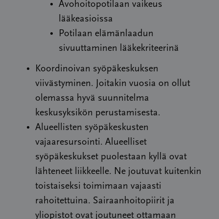
Avohoitopotilaan vaikeus
lääkeasioissa
Potilaan elämänlaadun
sivuuttaminen lääkekriteerinä
Koordinoivan syöpäkeskuksen
viivästyminen. Joitakin vuosia on ollut
olemassa hyvä suunnitelma
keskusyksikön perustamisesta.
Alueellisten syöpäkeskusten
vajaaresursointi. Alueelliset
syöpäkeskukset puolestaan kyllä ovat
lähteneet liikkeelle. Ne joutuvat kuitenkin
toistaiseksi toimimaan vajaasti
rahoitettuina. Sairaanhoitopiirit ja
yliopistot ovat joutuneet ottamaan