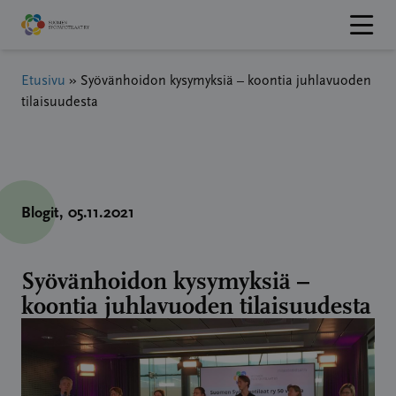
Hyppää
sisältöön
Etusivu
»
Syövänhoidon kysymyksiä – koontia juhlavuoden
tilaisuudesta
Blogit
, 05.11.2021
Syövänhoidon kysymyksiä –
koontia juhlavuoden tilaisuudesta