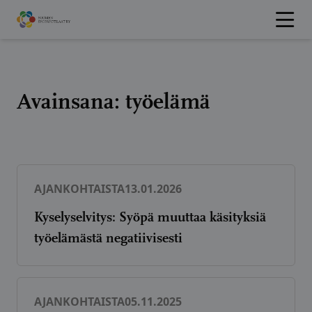
Hyppää
sisältöön
Avainsana:
työelämä
AJANKOHTAISTA
13.01.2026
Kyselyselvitys: Syöpä muuttaa käsityksiä
työelämästä negatiivisesti
AJANKOHTAISTA
05.11.2025