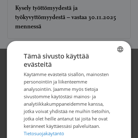
Kysely työttömyydestä ja
työkyvyttömyydestä – vastaa 30.11.2025
mennessä
Tämä sivusto käyttää
evästeitä
Yhteystiedot
FINNISH
Käytämme evästeitä sisällön, mainosten
SWEDISH
Suomen Syöpäpotilaat ry
personointiin ja liikenteemme
ENGLISH
analysointiin. Jaamme myös tietoja
Globaalikeskus, 7. kerros
sivustomme käytöstäsi mainos- ja
Siltasaarenkatu 4, 00530 Helsinki
analytiikkakumppaneidemme kanssa,
info@syopapotilaat.fi
jotka voivat yhdistää ne muihin tietoihin,
jotka olet heille antanut tai joita he ovat
Y-tunnus: 0239008-1
keränneet käyttäessäsi palveluitaan.
Tietosuojakäytäntö