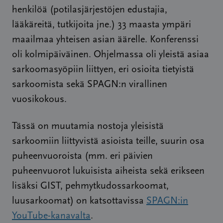
henkilöä (potilasjärjestöjen edustajia,
lääkäreitä, tutkijoita jne.) 33 maasta ympäri
maailmaa yhteisen asian äärelle. Konferenssi
oli kolmipäiväinen. Ohjelmassa oli yleistä asiaa
sarkoomasyöpiin liittyen, eri osioita tietyistä
sarkoomista sekä SPAGN:n virallinen
vuosikokous.
Tässä on muutamia nostoja yleisistä
sarkoomiin liittyvistä asioista teille, suurin osa
puheenvuoroista (mm. eri päivien
puheenvuorot lukuisista aiheista sekä erikseen
lisäksi GIST, pehmytkudossarkoomat,
luusarkoomat) on katsottavissa
SPAGN:in
YouTube-kanavalta
.