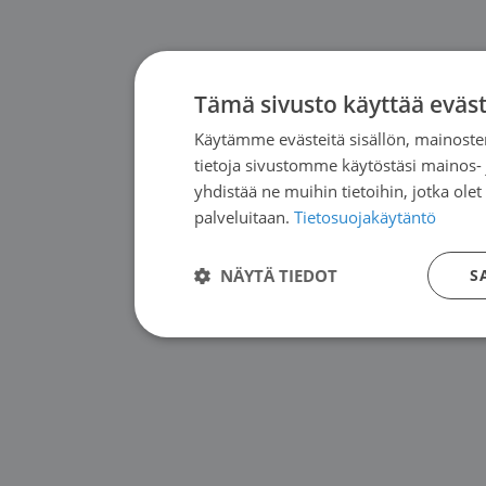
Tämä sivusto käyttää eväst
Käytämme evästeitä sisällön, mainoste
tietoja sivustomme käytöstäsi mainos-
yhdistää ne muihin tietoihin, jotka olet
palveluitaan.
Tietosuojakäytäntö
NÄYTÄ TIEDOT
S