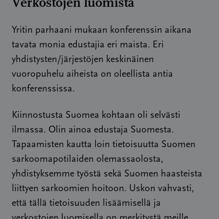
Verkostojen luomista
Yritin parhaani mukaan konferenssin aikana
tavata monia edustajia eri maista. Eri
yhdistysten/järjestöjen keskinäinen
vuoropuhelu aiheista on oleellista antia
konferenssissa.
Kiinnostusta Suomea kohtaan oli selvästi
ilmassa. Olin ainoa edustaja Suomesta.
Tapaamisten kautta loin tietoisuutta Suomen
sarkoomapotilaiden olemassaolosta,
yhdistyksemme työstä sekä Suomen haasteista
liittyen sarkoomien hoitoon. Uskon vahvasti,
että tällä tietoisuuden lisäämisellä ja
verkostojen luomisella on merkitystä meille,