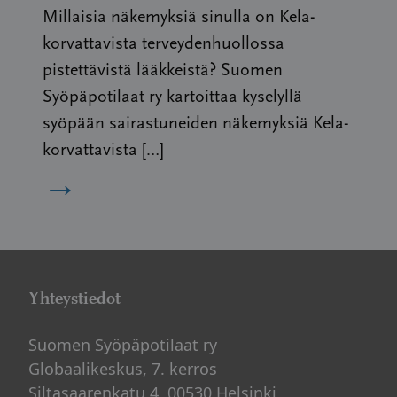
Millaisia näkemyksiä sinulla on Kela-
korvattavista terveydenhuollossa
pistettävistä lääkkeistä? Suomen
Syöpäpotilaat ry kartoittaa kyselyllä
syöpään sairastuneiden näkemyksiä Kela-
korvattavista […]
→
Yhteystiedot
Suomen Syöpäpotilaat ry
Globaalikeskus, 7. kerros
Siltasaarenkatu 4, 00530 Helsinki