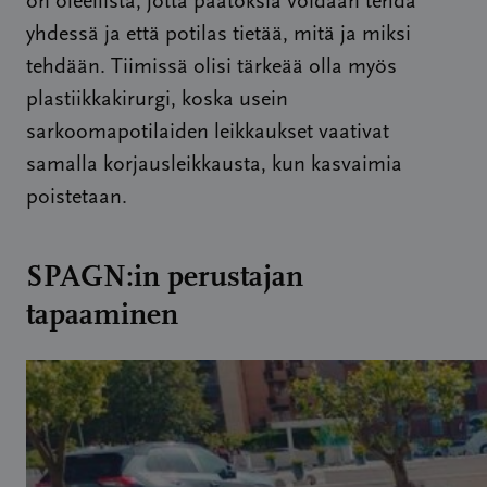
on oleellista, jotta päätöksiä voidaan tehdä
yhdessä ja että potilas tietää, mitä ja miksi
tehdään. Tiimissä olisi tärkeää olla myös
plastiikkakirurgi, koska usein
sarkoomapotilaiden leikkaukset vaativat
samalla korjausleikkausta, kun kasvaimia
poistetaan.
SPAGN:in perustajan
tapaaminen