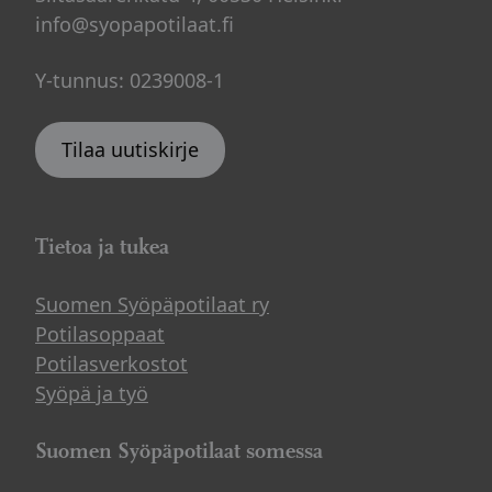
info@syopapotilaat.fi
Y-tunnus: 0239008-1
Tilaa uutiskirje
Tietoa ja tukea
Suomen Syöpäpotilaat ry
Potilasoppaat
Potilasverkostot
Syöpä ja työ
Suomen Syöpäpotilaat somessa