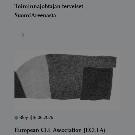
Toiminnajohtajan terveiset
SuomiAreenasta
→
Blogit
|
16.06.2026
European CLL Association (ECLLA)