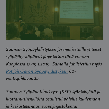
Suomen Syöpäyhdistyksen jäsenjärjestöille yhteiset
syöpäjärjestöpäivät järjestettiin tänä vuonna
Kuopiossa 17.-19.1.2019. Samalla juhlistettiin myös
Pohjois-Savon Syöpäyhdistyksen
60-
vuotisjuhlavuotta.
Suomen Syöpäpotilaat ry:n (SSP) työntekijöitä ja
luottamushenkilöitä osallistui päiville kuulemaan
ja keskustelemaan syöpäjärjestökentän