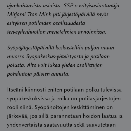
ajankohtaisista asioista. SSP:n erityisasiantuntija
Mirjami Tran Minh piti järjestöpäivillä myös
esityksen potilaiden osallisuudesta
terveydenhuollon menetelmien arvioinnissa.
Syöpäjärjestöpäivillä keskusteltiin paljon muun
muassa Syöpäkeskus-yhteistyöstä ja potilaan
polusta. Alta voit lukea yhden osallistujan
pohdintoja päivien annista.
Itseäni kiinnosti eniten potilaan polku tulevissa
syöpäkeskuksissa ja mikä on potilasjärjestöjen
rooli siinä. Syöpähoitojen keskittäminen on
järkevää, jos sillä parannetaan hoidon laatua ja
yhdenvertaista saatavuutta sekä saavutetaan