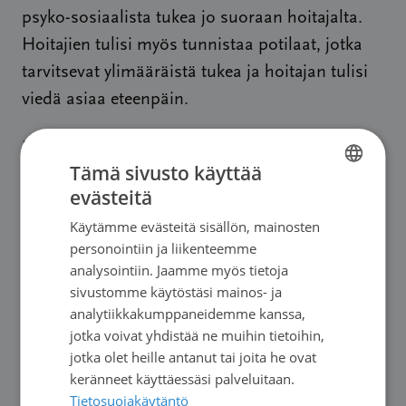
psyko-sosiaalista tukea jo suoraan hoitajalta.
Hoitajien tulisi myös tunnistaa potilaat, jotka
tarvitsevat ylimääräistä tukea ja hoitajan tulisi
viedä asiaa eteenpäin.
Mielestäni syöpäsairaanhoitajien omia
Tämä sivusto käyttää
vastaanottoja tulisi lisätä sekä
evästeitä
FINNISH
syöpäkeskuksissa että
Käytämme evästeitä sisällön, mainosten
perusterveydenhuollossa. Tämä mahdollistaisi
SWEDISH
personointiin ja liikenteemme
psykososiaalisen tuen sekä neuvonnan ja
ENGLISH
analysointiin. Jaamme myös tietoja
ohjauksen lisääntymisen. Syöpäsairaanhoitaja
sivustomme käytöstäsi mainos- ja
voisi myös koordinoida
analytiikkakumppaneidemme kanssa,
jotka voivat yhdistää ne muihin tietoihin,
kuntoutussuunnitelman toteutumista.
jotka olet heille antanut tai joita he ovat
keränneet käyttäessäsi palveluitaan.
Jäin myös pohtimaan, miten potilasjärjestöjen
Tietosuojakäytäntö