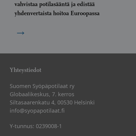
vahvistaa potilasääntä ja edistää
yhdenvertaista hoitoa Euroopassa
→
Yhteystiedot
Suomen Syöpäpotilaat ry
Globaalikeskus, 7. kerros
Siltasaarenkatu 4, 00530 Helsinki
info@syopapotilaat.fi
Y-tunnus: 0239008-1