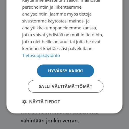
SWEDISH
personointiin ja liikenteemme
Kyselyn keskeiset havainnot
ENGLISH
analysointiin. Jaamme myös tietoja
sivustomme käytöstäsi mainos- ja
45 % kokee nykyisten asiakasmaksujen
analytiikkakumppaneidemme kanssa,
jotka voivat yhdistää ne muihin tietoihin,
rasittavan talouttaan paljon tai erittäin
jotka olet heille antanut tai joita he ovat
paljon.
keränneet käyttäessäsi palveluitaan.
Vain 4 % kertoo, etteivät maksut kuormita
Tietosuojakäytäntö
taloutta lainkaan.
43 % on turvautunut säästöihin
HYVÄKSY KAIKKI
sairauden kustannusten kattamiseksi.
SALLI VÄLTTÄMÄTTÖMÄT
25 % on tinkinyt ruoasta tai muista
välttämättömistä menoista.
NÄYTÄ TIEDOT
69 % kokee asiakasmaksuista koituvan
huolen kuormittavan jaksamista
vähintään jonkin verran.