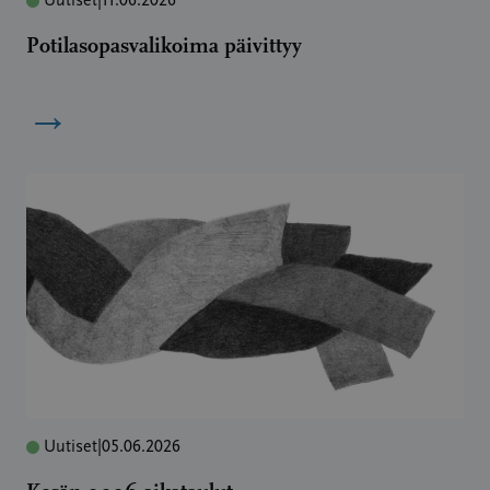
Uutiset
|
11.06.2026
Potilasopasvalikoima päivittyy
→
Uutiset
|
05.06.2026