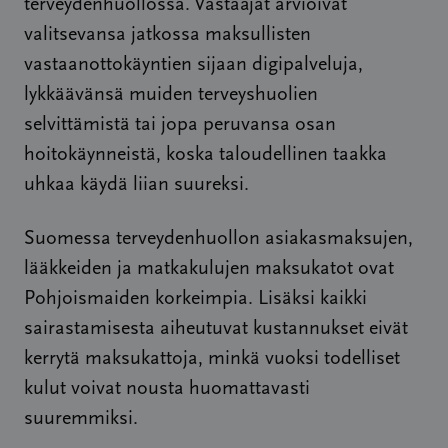
terveydenhuollossa. Vastaajat arvioivat
valitsevansa jatkossa maksullisten
vastaanottokäyntien sijaan digipalveluja,
lykkäävänsä muiden terveyshuolien
selvittämistä tai jopa peruvansa osan
hoitokäynneistä, koska taloudellinen taakka
uhkaa käydä liian suureksi.
Suomessa terveydenhuollon asiakasmaksujen,
lääkkeiden ja matkakulujen maksukatot ovat
Pohjoismaiden korkeimpia. Lisäksi kaikki
sairastamisesta aiheutuvat kustannukset eivät
kerrytä maksukattoja, minkä vuoksi todelliset
kulut voivat nousta huomattavasti
suuremmiksi.