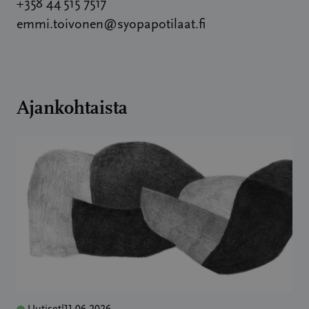
+358 44 515 7517
emmi.toivonen@syopapotilaat.fi
Ajankohtaista