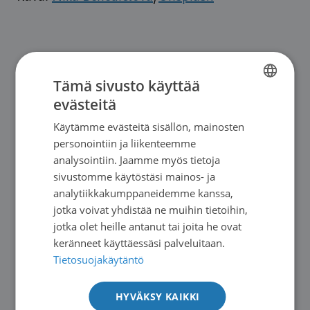
Tämä sivusto käyttää
evästeitä
FINNISH
Käytämme evästeitä sisällön, mainosten
SWEDISH
personointiin ja liikenteemme
ENGLISH
analysointiin. Jaamme myös tietoja
sivustomme käytöstäsi mainos- ja
analytiikkakumppaneidemme kanssa,
jotka voivat yhdistää ne muihin tietoihin,
jotka olet heille antanut tai joita he ovat
Blogit
|
10.07.2026
keränneet käyttäessäsi palveluitaan.
DiCE Masterclassissa asiaa
Tietosuojakäytäntö
ruuansulatuskanavan syövistä
HYVÄKSY KAIKKI