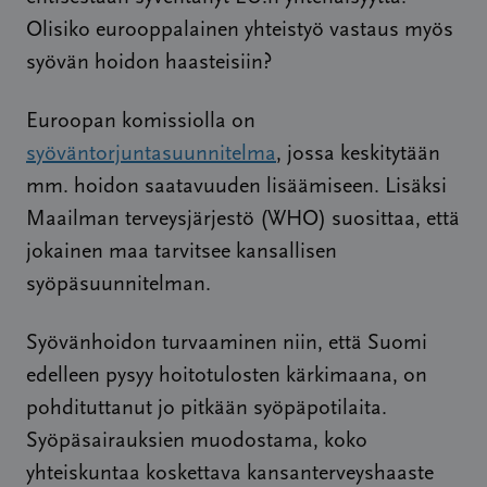
Olisiko eurooppalainen yhteistyö vastaus myös
syövän hoidon haasteisiin?
Euroopan komissiolla on
syöväntorjuntasuunnitelma
, jossa keskitytään
mm. hoidon saatavuuden lisäämiseen. Lisäksi
Maailman terveysjärjestö (WHO) suosittaa, että
jokainen maa tarvitsee kansallisen
syöpäsuunnitelman.
Syövänhoidon turvaaminen niin, että Suomi
edelleen pysyy hoitotulosten kärkimaana, on
pohdituttanut jo pitkään syöpäpotilaita.
Syöpäsairauksien muodostama, koko
yhteiskuntaa koskettava kansanterveyshaaste