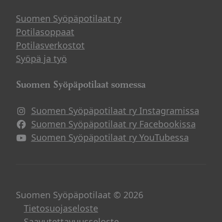
Suomen Syöpäpotilaat ry
Potilasoppaat
Potilasverkostot
Syöpä ja työ
Suomen Syöpäpotilaat somessa
Suomen Syöpäpotilaat ry Instagramissa
Suomen Syöpäpotilaat ry Facebookissa
Suomen Syöpäpotilaat ry YouTubessa
Suomen Syöpäpotilaat © 2026
Tietosuojaseloste
Saavutettavuusseloste