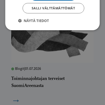
→
SALLI VÄLTTÄMÄTTÖMÄT
NÄYTÄ TIEDOT
Blogit
|
01.07.2026
Toiminnajohtajan terveiset
SuomiAreenasta
→