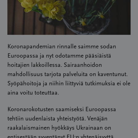
Koronapandemian rinnalle saimme sodan
Euroopassa ja nyt odotamme pääsiäistä
hoitajien lakkoillessa. Sairaanhoidon
mahdollisuus tarjota palveluita on kaventunut.
Syöpähoitoja ja niihin liittyviä tutkimuksia ei ole
aina voitu toteuttaa.
Koronarokotusten saamiseksi Euroopassa
tehtiin uudenlaista yhteistyötä. Venäjän
raakalaismainen hyökkäys Ukrainaan on
entisestään syventänyt EU:n yhtenäisyyttä.