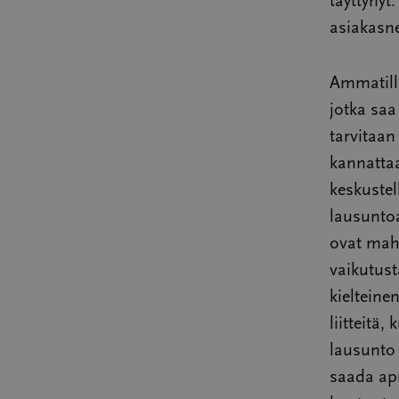
täyttynyt
asiakasn
Ammatilli
jotka sa
tarvitaan
kannattaa
keskustel
lausuntoa
ovat mahd
vaikutus
kielteine
liitteitä
lausunto 
saada apu