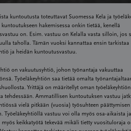
sta kuntoutusta toteuttavat Suomessa Kela ja työeläke
a kuntoutukseen hakemisessa onkin tietää, kenellä
vastuu on. Esim. vastuu on Kelalla vasta silloin, jos s
uulla taholla. Tämän vuoksi kannattaa ensin tarkista
htiö ja heidän kuntoutusvastuu.
htiö on vakuutusyhtiö, johon työnantaja vakuuttaa
önsä. Työeläkeyhtiön saa tietää omalta työnantajaltaan
shuollosta. Yrittäjä on määritellyt oman työeläkeyhtiön
a tehdessään. Ammatillisen kuntoutuksen vastuu jat
htiössä vielä pitkään (vuosia) työsuhteen päättymisen
n. Työeläkeyhtiöllä vastuu voi olla myös osa-aikaista ja
 myös keikkatyötä tekevää mikäli tietty vuosituloraja 