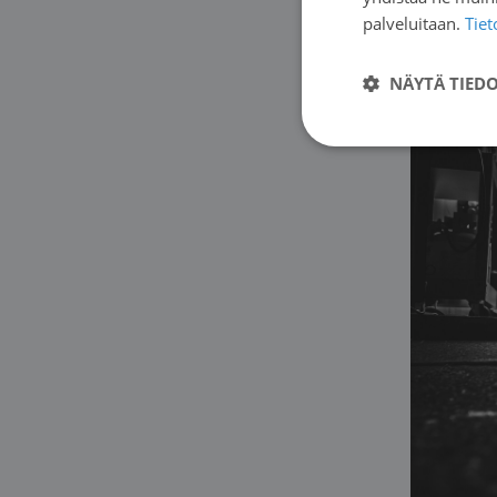
ammatill
palveluitaan.
Tie
NÄYTÄ TIED