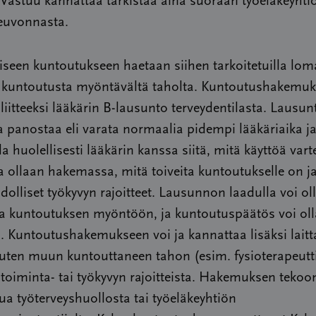
. Vastuu kannattaa tarkistaa aina suoraan työeläkeyhti
euvonnasta.
seen kuntoutukseen haetaan siihen tarkoitetuilla loma
a kuntoutusta myöntävältä taholta. Kuntoutushakemu
 liitteeksi lääkärin B-lausunto terveydentilasta. Lausu
 panostaa eli varata normaalia pidempi lääkäriaika j
la huolellisesti lääkärin kanssa siitä, mitä käyttöä vart
 ollaan hakemassa, mitä toiveita kuntoutukselle on j
olliset työkyvyn rajoitteet. Lausunnon laadulla voi ol
ta kuntoutuksen myöntöön, ja kuntoutuspäätös voi ol
n. Kuntoutushakemukseen voi ja kannattaa lisäksi laitt
, kuten muun kuntouttaneen tahon (esim. fysioterapeutt
toiminta- tai työkyvyn rajoitteista. Hakemuksen tekoo
a työterveyshuollosta tai työeläkeyhtiön