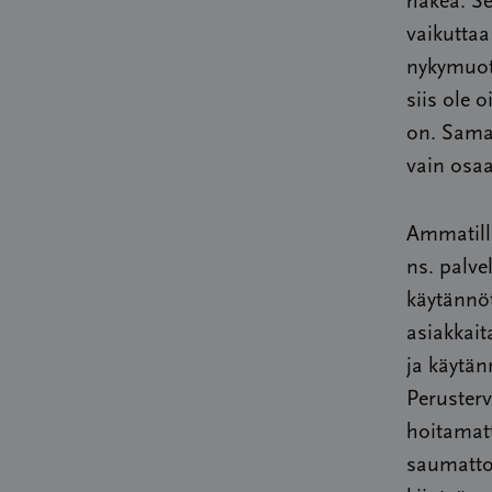
hakea. Se
vaikuttaa
nykymuot
siis ole 
on. Sama
vain osaa
Ammatill
ns. palve
käytännöt
asiakkai
ja käytän
Peruster
hoitamatt
saumatto