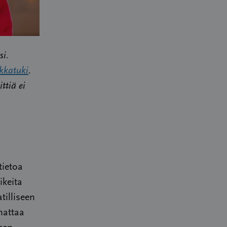
si.
kkatuki
.
ttiä ei
tietoa
ikeita
tilliseen
nattaa