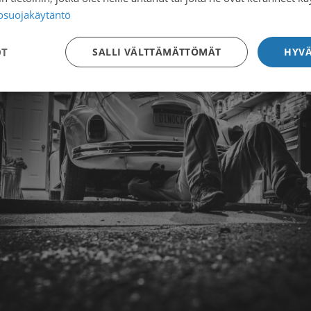
iseen kuntoutukseen.
tosuojakäytäntö
OT
SALLI VÄLTTÄMÄTTÖMÄT
HYVÄ