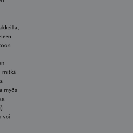
ön
kkeilla,
kseen
ntoon
a
en
a mitkä
la
la myös
aa
i)
n voi