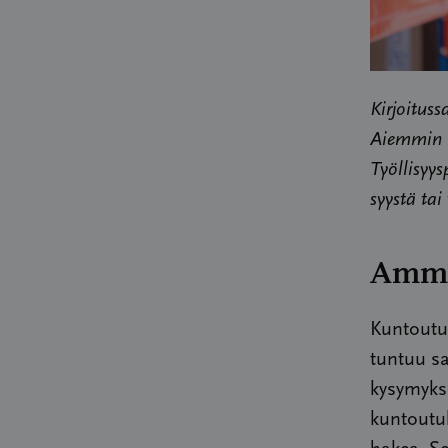
Kirjoituss
Aiemmin i
Työllisyys
syystä tai
Ammat
Kuntoutus
tuntuu sa
kysymyksi
kuntoutuk