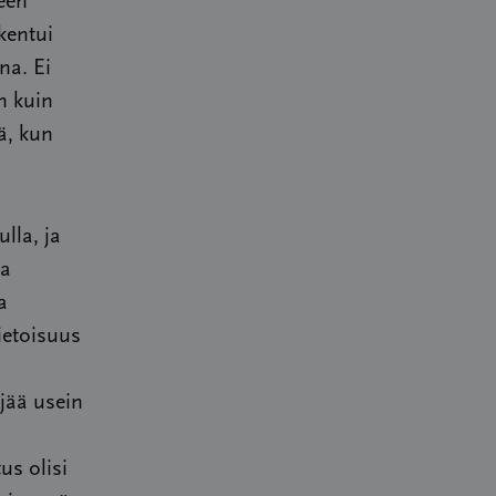
een
kentui
na. Ei
n kuin
ä, kun
la, ja
sa
a
ietoisuus
jää usein
s olisi