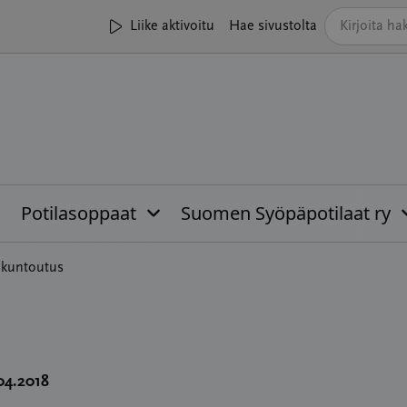
Liike aktivoitu
Hae sivustolta
Potilasoppaat
Suomen Syöpäpotilaat ry
n kuntoutus
.04.2018