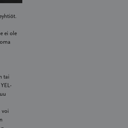
yhtiöt.
e ei ole
a oma
 tai
 YEL-
kuu
 voi
on