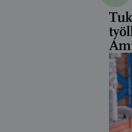
Tuk
työ
Amm