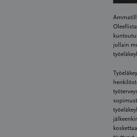
Ammatilli
Oleellist
kuntoutus
jollain m
työeläkey
Työeläkey
henkilöst
työtervey
sopimust
työeläkey
jälkeenki
koskettaa