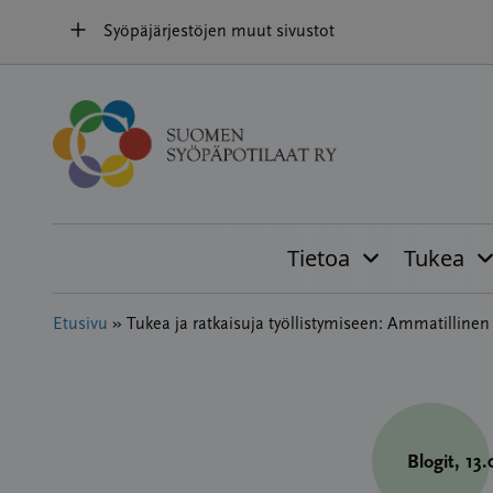
Hyppää
Syöpäjärjestöjen muut sivustot
sisältöön
Tietoa
Tukea
Etusivu
»
Tukea ja ratkaisuja työllistymiseen: Ammatilline
Blogit
, 13