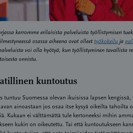
arjassa kerromme erilaisista palveluista työllistymisen tuek
lmestyneessä osassa aiheena ovat olleet
työkokeilu
ja
pal
palveluista voi olla hyötyä, kun työllistyminen tavallista rei
 toisesta onnistu.
illinen kuntoutus
 tuntuu Suomessa olevan ikuisissa lapsen kengissä, 
avan ainoastaan jos osaa itse kysyä oikeilta tahoilta o
ä. Kukaan ei välttämättä tule kertoneeksi mihin amma
seen kukin on oikeutettu. Tai että kuntoutukseen kan