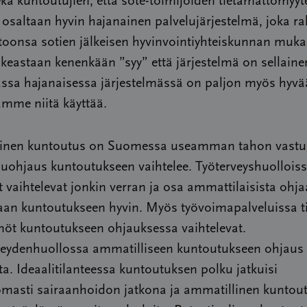
kä kuntoutujien, että sote-toimijoiden tietämättömyyt
 osaltaan hyvin hajanainen palvelujärjestelmä, joka ra
oonsa sotien jälkeisen hyvinvointiyhteiskunnan muka
oikeastaan kenenkään ”syy” että järjestelmä on sellaine
ssa hajanaisessa järjestelmässä on paljon myös hyvä
mme niitä käyttää.
inen kuntoutus on Suomessa useamman tahon vastuul
luohjaus kuntoutukseen vaihtelee. Työterveyshuollois
 vaihtelevat jonkin verran ja osa ammattilaisista ohja
taan kuntoutukseen hyvin. Myös työvoimapalveluissa t
nöt kuntoutukseen ohjauksessa vaihtelevat.
veydenhuollossa ammatilliseen kuntoutukseen ohjaus 
a. Ideaalitilanteessa kuntoutuksen polku jatkuisi
masti sairaanhoidon jatkona ja ammatillinen kuntoutu