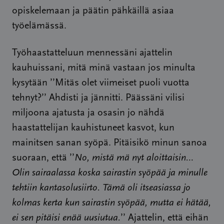
opiskelemaan ja päätin pähkäillä asiaa
työelämässä.
Työhaastatteluun mennessäni ajattelin
kauhuissani, mitä minä vastaan jos minulta
kysytään ’’Mitäs olet viimeiset puoli vuotta
tehnyt?’’ Ahdisti ja jännitti. Päässäni vilisi
miljoona ajatusta ja osasin jo nähdä
haastattelijan kauhistuneet kasvot, kun
mainitsen sanan syöpä. Pitäisikö minun sanoa
suoraan, että ’’
No, mistä mä nyt aloittaisin…
Olin sairaalassa koska sairastin syöpää ja minulle
tehtiin kantasolusiirto. Tämä oli itseasiassa jo
kolmas kerta kun sairastin syöpää, mutta ei hätää,
ei sen pitäisi enää uusiutua.
’’ Ajattelin, että eihän