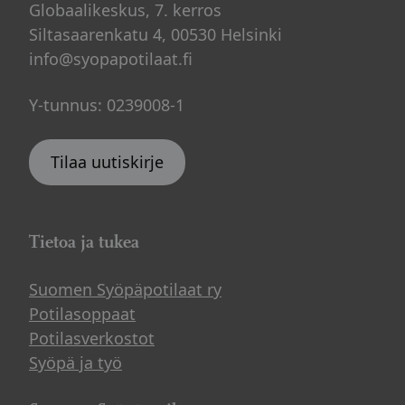
Globaalikeskus, 7. kerros
Siltasaarenkatu 4, 00530 Helsinki
info@syopapotilaat.fi
Y-tunnus: 0239008-1
Tilaa uutiskirje
Tietoa ja tukea
Suomen Syöpäpotilaat ry
Potilasoppaat
Potilasverkostot
Syöpä ja työ