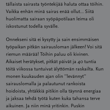
tällaista sairasta työntekijää haluta ottaa töihin.
Vaikka enhän minä sairas enää ollut… Siitä
huolimatta sairaan syöpäpotilaan leima oli
iskostunut todella syvälle.
Onnekseni sitä ei kysytty ja sain ensimmäisen
työpaikan pitkän sairausloman jälkeen! Voi sitä
riemun määrää! Töihin paluu oli kivinen.
Aikaiset herätykset, pitkät päivät ja 40 tuntia
töitä viikossa tuntuivat älyttömän raskailta. Kun
monen kuukauden ajan olin ’’levännyt’’
sairauslomalla ja palautunut rankoista
hoidoista, yhtäkkiä pitikin olla täynnä energiaa
ja jaksaa tehdä työtä kuten kuka tahansa terve
aikuinen. Ja niin minä yritinkin. Puskin