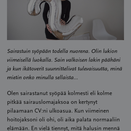
Sairastuin syöpään todella nuorena. Olin lukion
viimeisellä luokalla. Sain valkoisen lakin päähäni
ja kun ikätoverit suunnittelivat tulevaisuutta, minä
mietin onko minulla sellaista…
Olen sairastanut syöpää kolmesti eli kolme
pitkää sairauslomajaksoa on kertynyt
pilaamaan CV:ni ulkoasua. Kun viimeinen
hoitojaksoni oli ohi, oli aika palata normaaliin
elämään. En vielä tiennyt, mitä halusin mennä