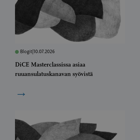
Blogit
|
10.07.2026
DiCE Masterclassissa asiaa
ruuansulatuskanavan syövistä
→