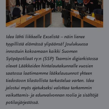
Idea lähti liikkeelle Excelistä – näin lienee
tyypillistä elämässä ylipäänsä! Joulukuussa
innostuin kokoamaan kaikki Suomen
Syöpäpotilaat ry:n (SSP) Teamsin digiarkistossa
olevat Lääkkeiden hintalautakunnalle vuosien
saatossa laatimamme lääkelausunnot yhteen
tiedostoon tilastollista tarkastelua varten. Idea
jalostui myös ajatukseksi valottaa tarkemmin
vaikuttamis- ja edunvalvonnan roolia ja sisältöjä
potilasjärjestössä.