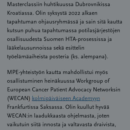
Masterclassiin huhtikuussa Dubrovnikissa
Kroatiassa. Olin syksystä 2022 alkaen
tapahtuman ohjausryhmässä ja sain sitä kautta
kutsun puhua tapahtumassa potilasjärjestöjen
osallisuudesta Suomen HTA-prosessissa ja
lääkelausunnoissa sekä esittelin
työelämäaiheista posteria (ks. alempana).
MPE-yhteistyön kautta mahdollistui myös
osallistuminen heinäkuussa Workgroup of
European Cancer Patient Advocacy Networksin
(WECAN)
kolmipäiväiseen Academyyn
Frankfurtissa Saksassa. Olin kuullut hyvää
WECAN:in laadukkaasta ohjelmasta, joten
vaikutuin siitä innosta ja valtavasta draivista,