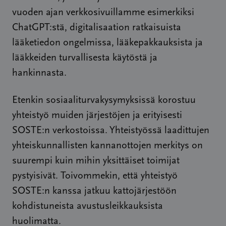
vuoden ajan verkkosivuillamme esimerkiksi
ChatGPT:stä, digitalisaation ratkaisuista
lääketiedon ongelmissa, lääkepakkauksista ja
lääkkeiden turvallisesta käytöstä ja
hankinnasta.
Etenkin sosiaaliturvakysymyksissä korostuu
yhteistyö muiden järjestöjen ja erityisesti
SOSTE:n verkostoissa. Yhteistyössä laadittujen
yhteiskunnallisten kannanottojen merkitys on
suurempi kuin mihin yksittäiset toimijat
pystyisivät. Toivommekin, että yhteistyö
SOSTE:n kanssa jatkuu kattojärjestöön
kohdistuneista avustusleikkauksista
huolimatta.