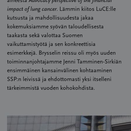
aiheesta
Advocacy perspective of the financial
impact of lung cancer
. Lämmin kiitos LuCE:lle
kutsusta ja mahdollisuudesta jakaa
kokemuksiamme syövän taloudellisesta
taakasta sekä valottaa Suomen
vaikuttamistyötä ja sen konkreettisia
esimerkkejä. Brysselin reissu oli myös uuden
toiminnanjohtajamme Jenni Tamminen-Sirkiän
ensimmäinen kansainvälinen kohtaaminen
SSP:n leivissä ja ehdottomasti yksi itselleni
tärkeimmistä vuoden kohokohdista.