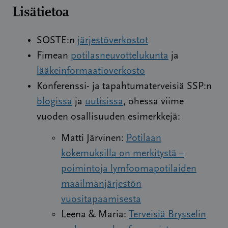
Lisätietoa
SOSTE:n
järjestöverkostot
Fimean
potilasneuvottelukunta
ja
lääkeinformaatioverkosto
Konferenssi- ja tapahtumaterveisiä SSP:n
blogissa
ja
uutisissa
, ohessa viime
vuoden osallisuuden esimerkkejä:
Matti Järvinen:
Potilaan
kokemuksilla on merkitystä –
poimintoja lymfoomapotilaiden
maailmanjärjestön
vuositapaamisesta
Leena & Maria:
Terveisiä Brysselin