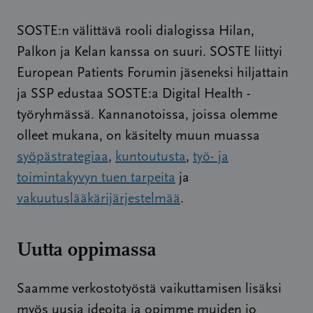
SOSTE:n välittävä rooli dialogissa Hilan,
Palkon ja Kelan kanssa on suuri. SOSTE liittyi
European Patients Forumin jäseneksi hiljattain
ja SSP edustaa SOSTE:a Digital Health -
työryhmässä. Kannanotoissa, joissa olemme
olleet mukana, on käsitelty muun muassa
syöpästrategiaa
,
kuntoutusta
,
työ- ja
toimintakyvyn tuen tarpeita
ja
vakuutuslääkärijärjestelmää
.
Uutta oppimassa
Saamme verkostotyöstä vaikuttamisen lisäksi
myös uusia ideoita ja opimme muiden jo