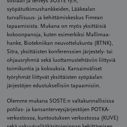
sosiaali ja terveys SOSTE ry:n,
syöpätutkimushankkeiden, Lääkealan
turvallisuus- ja kehittämiskeskus Fimean
tapaamisista. Mukana on myös yksittäisiä
kokoonpanoja, kuten esimerkiksi Mallimaa-
hanke, Biotekniikan neuvottelukunta (BTNK),
Sitra, yksittäisten konferenssien järjestely- tai
ohjausryhmiä sekä luottamustehtäviin liittyviä
toimikuntia ja kokouksia. Kansainväliset
työryhmät liittyvät yksittäisten syöpäalan
järjestöjen edustuksellisiin tapaamisiin.
Olemme mukana SOSTE:n valtakunnallisissa
potilas- ja kansanterveysjärjestöjen POTKA-
verkostossa, kuntoutuksen verkostossa (KUVE)
sekä vakuutuslääkäritoiminnan kehittämisen