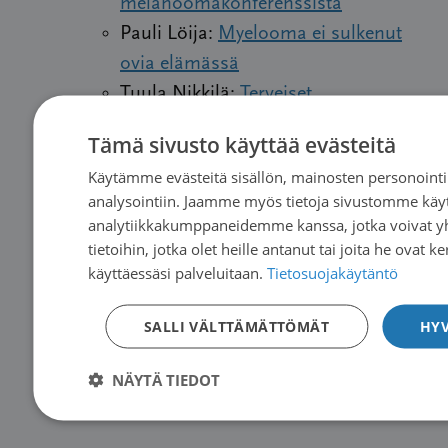
melanoomakonferenssista
Pauli Löija:
Myelooma ei sulkenut
ovia elämässä
Tuula Nikkilä:
Terveiset
maailmanlaajuisesta
Tämä sivusto käyttää evästeitä
sarkoomapotilaiden konferenssista,
Käytämme evästeitä sisällön, mainosten personointi
osa 1
analysointiin. Jaamme myös tietoja sivustomme käyt
Eija Saario:
Terveiset KML-potilaille
analytiikkakumppaneidemme kanssa, jotka voivat y
Matti Santalahti:
Monessa mukana
tietoihin, jotka olet heille antanut tai joita he ovat k
käyttäessäsi palveluitaan.
Tietosuojakäytäntö
– potilailta kannattaa kysyä
Lung Cancer Europen
raportin
SALLI VÄLTTÄMÄTTÖMÄT
HYV
julkistamistilaisuuden tallenne
on
katsottavissa YouTubessa (varsinainen
NÄYTÄ TIEDOT
tilaisuus alkaa kohdasta 24:35)