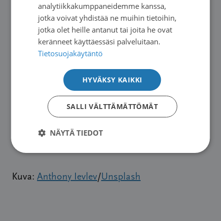
analytiikkakumppaneidemme kanssa,
vertaistuki, jota olen saanut etenkin sairauden
jotka voivat yhdistää ne muihin tietoihin,
alkuaikana. Vaikka ikävistäkin asioista
jotka olet heille antanut tai joita he ovat
puhuttiin, päällimmäiseksi jäi toivo.
keränneet käyttäessäsi palveluitaan.
Emmeköhän tästä selviä, Suomi on sentään
Tietosuojakäytäntö
syövänhoidossaan ripeitä askelia ottava maa.
HYVÄKSY KAIKKI
Voimme olla siitä kiitolliset, ja voimme olla
SALLI VÄLTTÄMÄTTÖMÄT
potilasnäkökulmasta rakentamassa syövän
tutkimusta ja hoitoa vieläkin paremmaksi.
NÄYTÄ TIEDOT
Kuva:
Anthony Ievlev
/
Unsplash