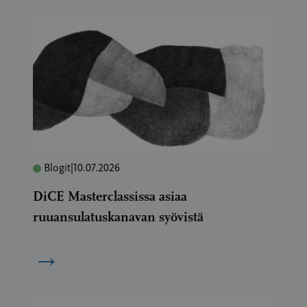
Blogit
|
10.07.2026
DiCE Masterclassissa asiaa
ruuansulatuskanavan syövistä
→