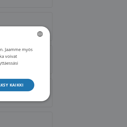
iin. Jaamme myös
FINNISH
ka voivat
SWEDISH
yttäessäsi
ENGLISH
KSY KAIKKI