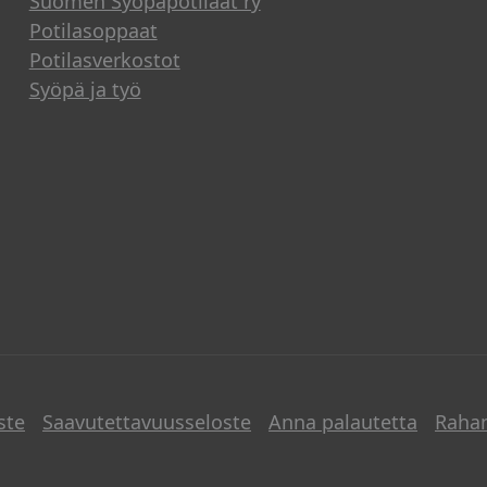
Suomen Syöpäpotilaat ry
Potilasoppaat
Potilasverkostot
Syöpä ja työ
ste
Saavutettavuusseloste
Anna palautetta
Raha