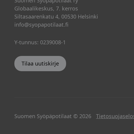
Suomen Syöpäpotilaat ry
Globaalikeskus, 7. kerros
Siltasaarenkatu 4, 00530 Helsinki
info@syopapotilaat.fi
Y-tunnus: 0239008-1
Tilaa uutiskirje
Suomen Syöpäpotilaat © 2026
Tietosuojaselo