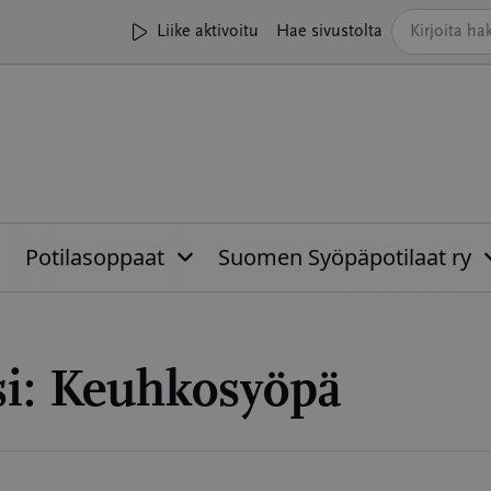
Liike aktivoitu
Hae sivustolta
Potilasoppaat
Suomen Syöpäpotilaat ry
i:
Keuhkosyöpä