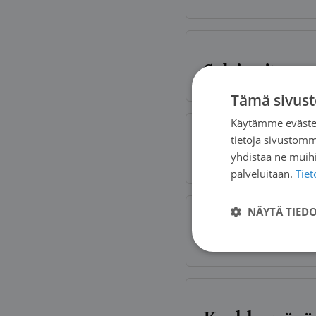
Selviytyjän m
Tämä sivust
Käytämme evästei
tietoja sivustom
Syöpäpotilaa
yhdistää ne muihin
palveluitaan.
Tie
NÄYTÄ TIED
Syöpä, kutsu