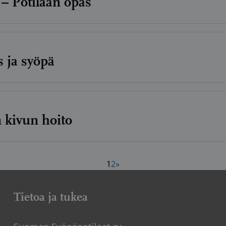
– Potilaan opas
 ja syöpä
 kivun hoito
1
2
»
Tietoa ja tukea