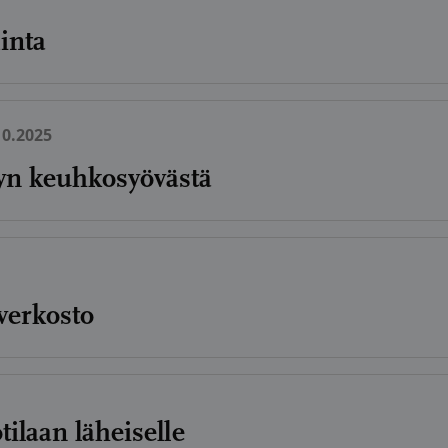
inta
10.2025
yyn keuhkosyövästä
verkosto
ilaan läheiselle