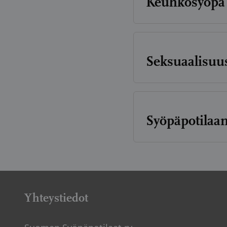
Keuhkosyöpä 
Seksuaalisuus
Syöpäpotilaan
Artikkelien
sivutus
Yhteystiedot