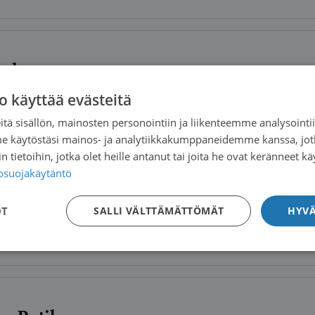
atkaopas
o käyttää evästeitä
tä sisällön, mainosten personointiin ja liikenteemme analysoint
me käytöstäsi mainos- ja analytiikkakumppaneidemme kanssa, jot
na Suomessa
 tietoihin, jotka olet heille antanut tai joita he ovat keränneet kä
tosuojakäytäntö
OT
SALLI VÄLTTÄMÄTTÖMÄT
HYVÄ
maton vieras