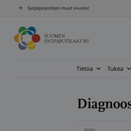
Hyppää
Syöpäjärjestöjen muut sivustot
sisältöön
Tietoa
Tukea
Diagnoos
SIVU