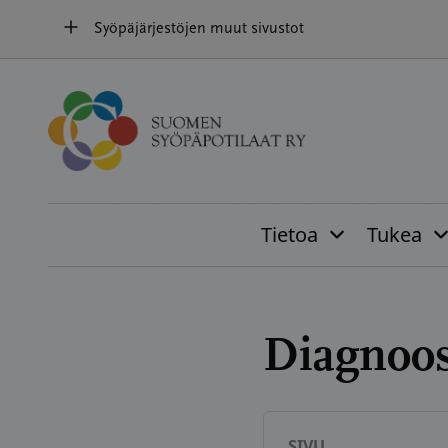
Hyppää
Syöpäjärjestöjen muut sivustot
sisältöön
Tietoa
Tukea
Diagnoos
SIVU