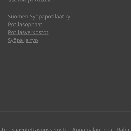
Suomen Syöpäpotilaat ry
Potilasoppaat
Potilasverkostot
Syöpä ja työ
ste
Saavutettavuusseloste
Anna palautetta
Raha