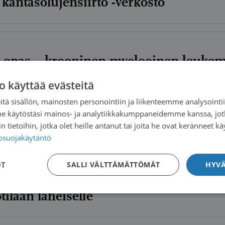
kantasolujensiirto -verkosto
 opas – krooninen myelooinen leukemi
o käyttää evästeitä
tä sisällön, mainosten personointiin ja liikenteemme analysoint
me käytöstäsi mainos- ja analytiikkakumppaneidemme kanssa, jot
 tietoihin, jotka olet heille antanut tai joita he ovat keränneet kä
mfaattinen leukemia (KLL) – Potilaan 
tosuojakäytäntö
OT
SALLI VÄLTTÄMÄTTÖMÄT
HYVÄ
ilaan läheiselle