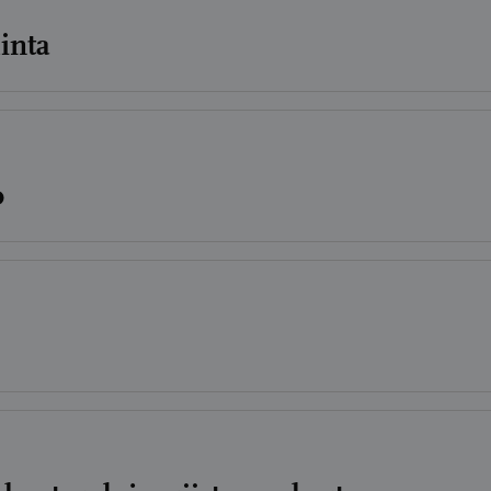
inta
o