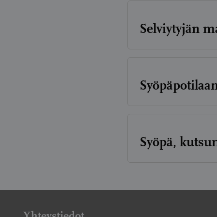
Selviytyjän m
Syöpäpotilaa
Syöpä, kutsu
Artikkelien
sivutus
Yhteystiedot