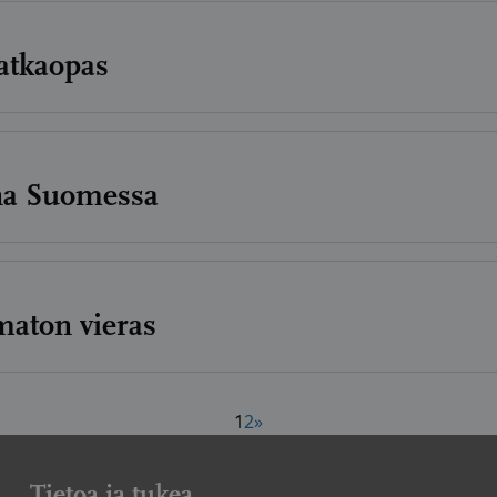
atkaopas
na Suomessa
maton vieras
1
2
»
Tietoa ja tukea