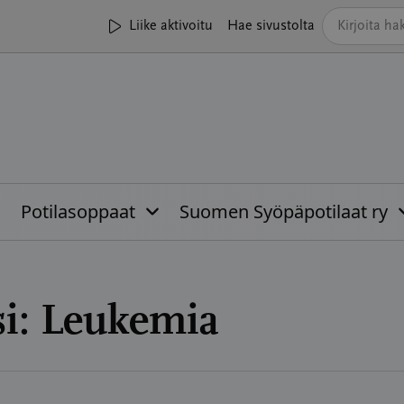
Liike aktivoitu
Hae sivustolta
Potilasoppaat
Suomen Syöpäpotilaat ry
i:
Leukemia