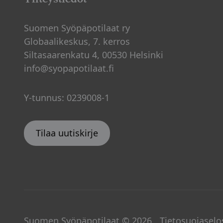
Suomen Syöpäpotilaat ry
Globaalikeskus, 7. kerros
Siltasaarenkatu 4, 00530 Helsinki
info@syopapotilaat.fi
Y-tunnus: 0239008-1
Tilaa uutiskirje
Suomen Syöpäpotilaat © 2026
Tietosuojaselo