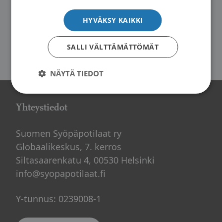
Syövänhoidon jälkeinen lymfaturvotus ja
HYVÄKSY KAIKKI
sen hoito
SALLI VÄLTTÄMÄTTÖMÄT
NÄYTÄ TIEDOT
Artikkelien
1
2
»
sivutus
Yhteystiedot
Suomen Syöpäpotilaat ry
Globaalikeskus, 7. kerros
Siltasaarenkatu 4, 00530 Helsinki
info@syopapotilaat.fi
Y-tunnus: 0239008-1