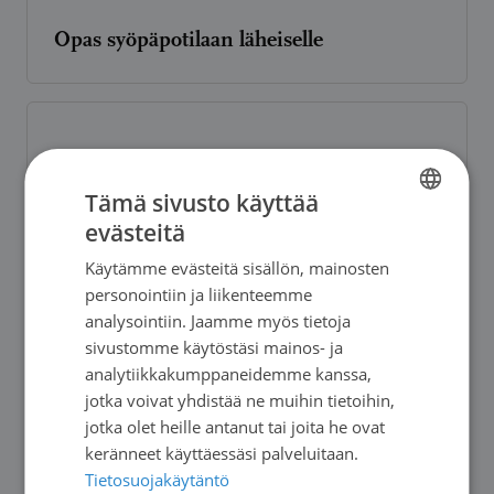
Opas syöpäpotilaan läheiselle
Selviytyjän matkaopas
Tämä sivusto käyttää
evästeitä
FINNISH
Käytämme evästeitä sisällön, mainosten
SWEDISH
Syöpäpotilaana Suomessa
personointiin ja liikenteemme
ENGLISH
analysointiin. Jaamme myös tietoja
sivustomme käytöstäsi mainos- ja
analytiikkakumppaneidemme kanssa,
jotka voivat yhdistää ne muihin tietoihin,
Syöpä, kutsumaton vieras
jotka olet heille antanut tai joita he ovat
keränneet käyttäessäsi palveluitaan.
Tietosuojakäytäntö