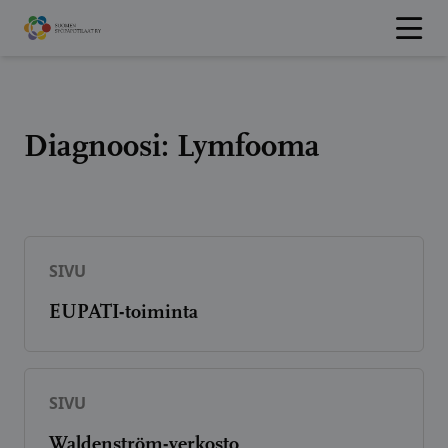
Hyppää
sisältöön
Diagnoosi:
Lymfooma
SIVU
EUPATI-toiminta
SIVU
Waldenström-verkosto