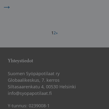
→
Artikkelien
1
2
»
sivutus
Yhteystiedot
Suomen Syöpäpotilaat ry
Globaalikeskus, 7. kerros
Siltasaarenkatu 4, 00530 Helsinki
info@syopapotilaat.fi
Y-tunnus: 0239008-1