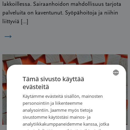
lakkoillessa. Sairaanhoidon mahdollisuus tarjota
palveluita on kaventunut. Syöpähoitoja ja niihin
liittyviä […]
→
Tämä sivusto käyttää
evästeitä
FINNISH
Käytämme evästeitä sisällön, mainosten
SWEDISH
personointiin ja liikenteemme
ENGLISH
analysointiin. Jaamme myös tietoja
sivustomme käytöstäsi mainos- ja
analytiikkakumppaneidemme kanssa, jotka