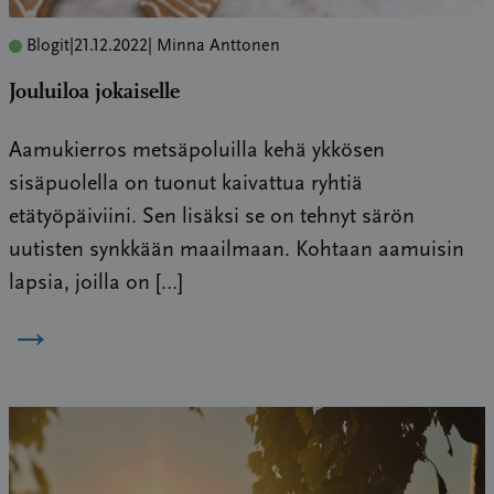
Blogit
|
21.12.2022
| Minna Anttonen
Jouluiloa jokaiselle
Aamukierros metsäpoluilla kehä ykkösen
sisäpuolella on tuonut kaivattua ryhtiä
etätyöpäiviini. Sen lisäksi se on tehnyt särön
uutisten synkkään maailmaan. Kohtaan aamuisin
lapsia, joilla on […]
→