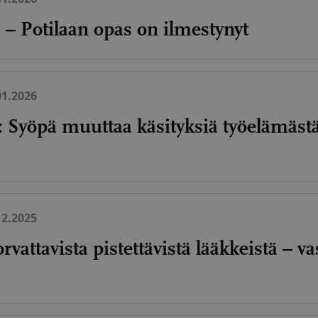
 – Potilaan opas on ilmestynyt
01.2026
s: Syöpä muuttaa käsityksiä työelämäst
12.2025
rvattavista pistettävistä lääkkeistä – v