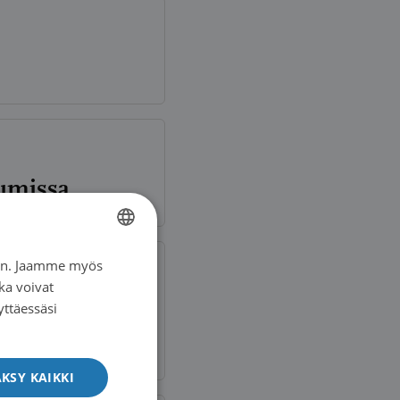
tumissa
iin. Jaamme myös
FINNISH
ka voivat
SWEDISH
yttäessäsi
ENGLISH
KSY KAIKKI