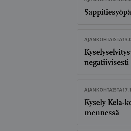
Sappitiesyöpä
AJANKOHTAISTA
13.
Kyselyselvity
negatiivisesti
AJANKOHTAISTA
17.
Kysely Kela-ko
mennessä