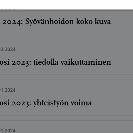
02.2024
a 2024: Syövänhoidon koko kuva
02.2024
osi 2023: tiedolla vaikuttaminen
01.2024
osi 2023: yhteistyön voima
01.2024