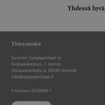
Yhdessä hyvää
Artikkelien
sivutus
Yhteystiedot
Suomen Syöpäpotilaat ry
Globaalikeskus, 7. kerros
Siltasaarenkatu 4, 00530 Helsinki
info@syopapotilaat.fi
Y-tunnus: 0239008-1