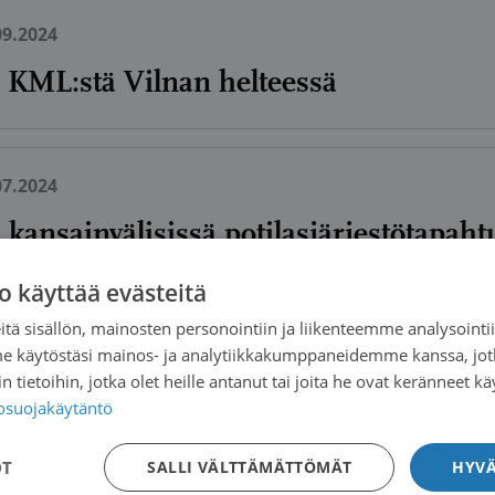
09.2024
 KML:stä Vilnan helteessä
07.2024
lä kansainvälisissä potilasjärjestötapah
o käyttää evästeitä
tä sisällön, mainosten personointiin ja liikenteemme analysoint
05.2024
me käytöstäsi mainos- ja analytiikkakumppaneidemme kanssa, jot
ailmanlaajuisesta sarkoomapotilaiden
 tietoihin, jotka olet heille antanut tai joita he ovat keränneet kä
tosuojakäytäntö
konferenssista
OT
SALLI VÄLTTÄMÄTTÖMÄT
HYVÄ