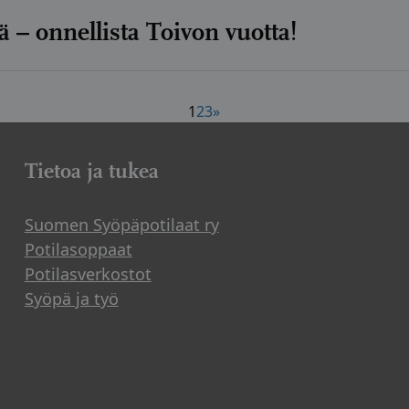
 – onnellista Toivon vuotta!
1
2
3
»
Tietoa ja tukea
Suomen Syöpäpotilaat ry
Potilasoppaat
Potilasverkostot
Syöpä ja työ