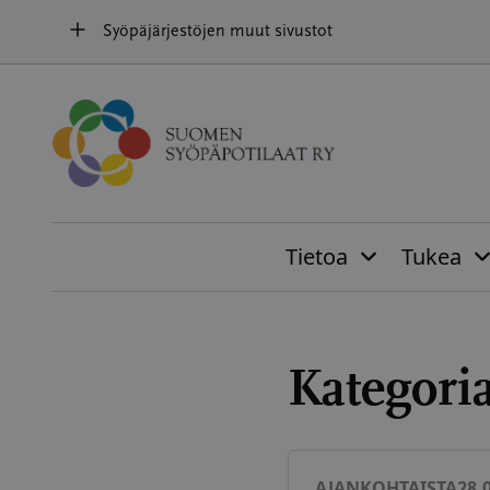
Hyppää
Syöpäjärjestöjen muut sivustot
sisältöön
Tietoa
Tukea
Kategori
AJANKOHTAISTA
28.